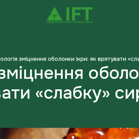
ологія зміцнення оболонки ікри: як врятувати «с
зміцнення оболо
ати «слабку» с