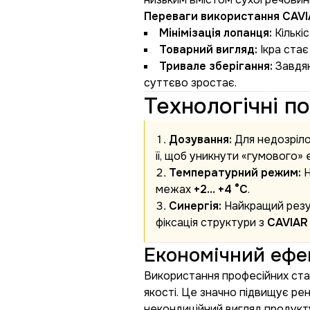
Переваги використання CAVI
Мінімізація лопанця:
Кількі
Товарний вигляд:
Ікра стає
Тривале зберігання:
Завдяк
суттєво зростає.
Технологічні п
Дозування:
Для недозріло
її, щоб уникнути «гумового» 
Температурний режим:
Н
межах
+2… +4 °C
.
Синергія:
Найкращий резу
фіксація структури з
CAVIAR
Економічний ефе
Використання професійних ста
якості. Це значно підвищує ре
некондиційний вигляд продукт