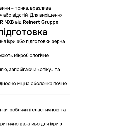
вини – тонка, вразлива
 або відстій. Для вирішення
R NXB
від
Reinert Gruppe
.
підготовка
я ікри або підготовки зерна
рюють мікробіологічне
ю, запобігаючи «опіку» та
відносно міцна оболонка почне
ки, роблячи її еластичною та
критично важливо для ікри з