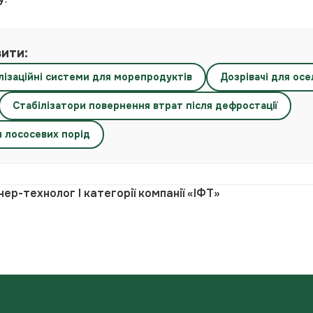
вити:
лізаційні системи для морепродуктів
Дозрівачі для ос
Стабілізатори повернення втрат після дефростації
я лососевих порід
нер-технолог І категорії компанії «ІФТ»