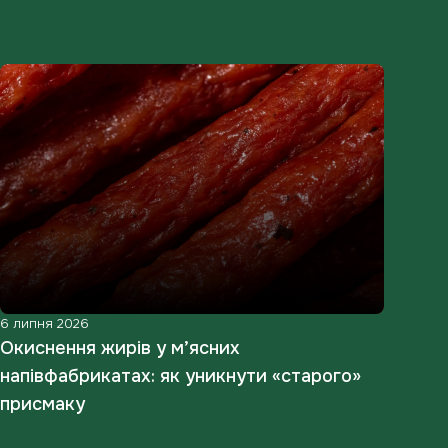
6 липня 2026
12 ч
Окиснення жирів у м’ясних
Чом
напівфабрикатах: як уникнути «старого»
вид
присмаку
ста