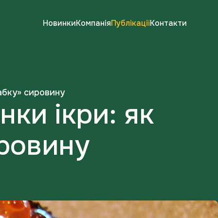
Новинки
Компанія
Публікації
Контакти
лабку» сировину
нки ікри: як
ировину