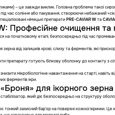
тиками) – це завжди виклик. Головна проблема такої сиро
під час соління або пакування, створюючи небажаний «сік»
пеціалізовані німецькі препарати
PRE-CAVIAR W
та
CAVIA
W: Професійне очищення та 
 на початковому етапі, безпосередньо під час промиванн
зерна від залишків крові, слизу та ферментів, які приско
и препарату готують білкову оболонку до контакту з сілл
знизити мікробіологічне навантаження на старті, навіть 
их ферментів ікри.
 «Броня» для ікорного зерна
стабілізатор, який діє безпосередньо на структуру оболон
 тонкий захисний бар’єр на поверхні кожної ікринки. Це 
и, що характерно для молодої риби.