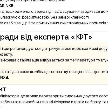
AR NXB:
сть пошкодженого зерна під час фасування зводиться до м
 блискучою, розсипчастою, без зайвої клейкості.
и стабілізації рН та пригніченню окислювальних процесів
оради від експерта «ІФТ»
ї ікри рекомендується дотримуватися верхньої межі доз
ефекту.
айкраща стабілізація відбувається за температури тузлук
льтат дає саме комбінація: спочатку очищення за допом
 NXB
.
кт
білізаторів дозволяє перетворити сировину другого сорт
нтабельність виробництва, мінімізуючи втрати на браку т
у.