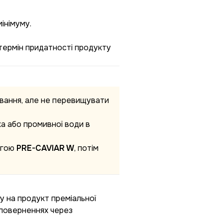
інімуму.
 термін придатності продукту
ування, але не перевищувати
а або промивної води в
огою
PRE-CAVIAR W
, потім
у на продукт преміальної
а поверненнях через