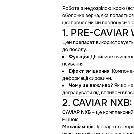
Робота з недозрілою ікрою (яс
оболонка зерна, яка лопається 
цієї проблеми ми пропонуємо с
1. PRE-CAVIAR 
Цей препарат використовується
до посолу.
Функція:
Дбайливе очищення 
псування.
Ефект зміцнення:
Компонент
деформації сировини.
Чому це важливо?
Якщо не 
деградувати під впливом власн
2. CAVIAR NXB:
CAVIAR NXB
– це комплексний 
міцною.
Механізм дії:
Препарат створює
низьким вмістом сухої речовин