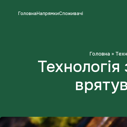
Головна
Напрямки
Споживачі
Головна
»
Техн
Технологія 
врятув