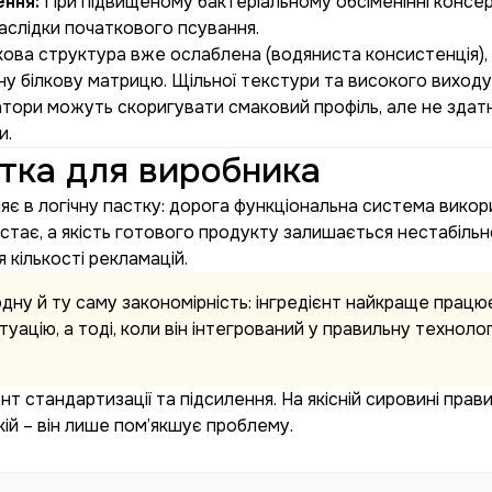
ення:
При підвищеному бактеріальному обсіменінні консе
аслідки початкового псування.
ова структура вже ослаблена (водяниста консистенція), 
у білкову матрицю. Щільної текстури та високого виходу
ори можуть скоригувати смаковий профіль, але не здатн
и.
стка для виробника
яє в логічну пастку: дорога функціональна система викор
остає, а якість готового продукту залишається нестабіль
 кількості рекламацій.
дну й ту саму закономірність: інгредієнт найкраще працює
уацію, а тоді, коли він інтегрований у правильну техноло
т стандартизації та підсилення. На якісній сировині прави
кій – він лише пом’якшує проблему.