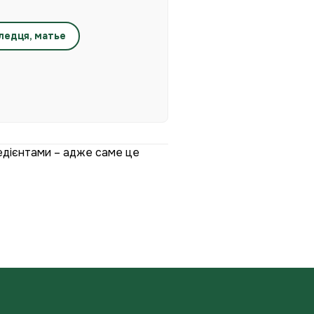
еледця, матье
едієнтами – адже саме це