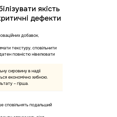
ілізувати якість
критичні дефекти
оваційних добавок,
римати текстуру, сповільнити
 здатен повністю нівелювати
ьну сировину в надії
ться економічно хибною.
льтату – гірша.
ше сповільнять подальший