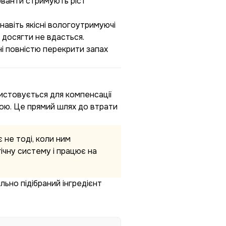
рванти стримують ріст
навіть якісні вологоутримуючі
 досягти не вдасться.
і повністю перекрити запах
истовується для компенсації
ною. Це прямий шлях до втрати
 не тоді, коли ним
гічну систему і працює на
льно підібраний інгредієнт