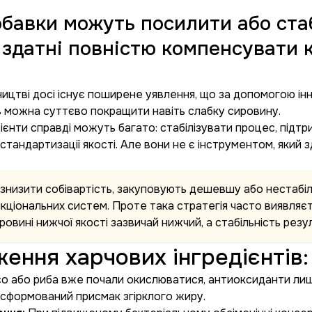
бавки можуть посилити або стаб
 здатні повністю компенсувати 
ицтві досі існує поширене уявлення, що за допомогою інн
ів можна суттєво покращити навіть слабку сировину.
дієнти справді можуть багато: стабілізувати процес, підт
 стандартизації якості. Але вони не є інструментом, який
 знизити собівартість, закуповують дешевшу або нестабіл
ункціональних систем. Проте така стратегія часто виявляє
ировині нижчої якості зазвичай нижчий, а стабільність резу
ення харчових інгредієнтів:
о або риба вже почали окислюватися, антиоксиданти ли
 сформований присмак згірклого жиру.