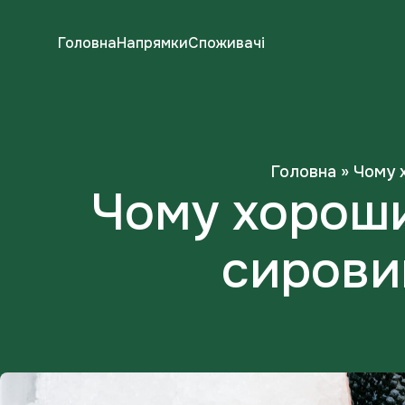
Головна
Напрямки
Споживачі
Головна
»
Чому х
Чому хороши
сирови