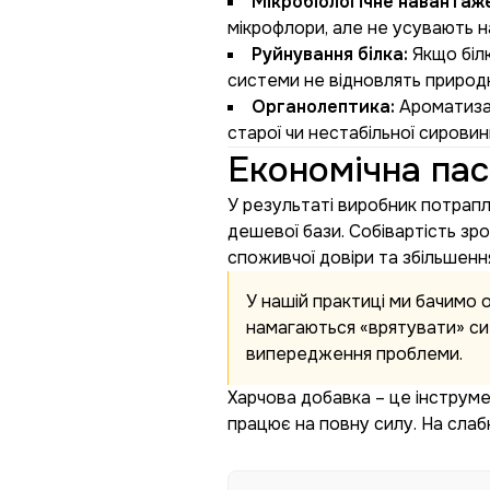
Мікробіологічне навантаж
мікрофлори, але не усувають н
Руйнування білка:
Якщо білк
системи не відновлять природн
Органолептика:
Ароматизат
старої чи нестабільної сировин
Економічна па
У результаті виробник потрапл
дешевої бази. Собівартість зр
споживчої довіри та збільшення
У нашій практиці ми бачимо о
намагаються «врятувати» сит
випередження проблеми.
Харчова добавка – це інструмен
працює на повну силу. На слаб