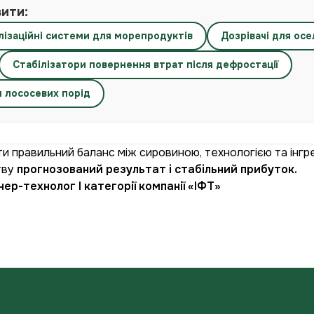
вити:
лізаційні системи для морепродуктів
Дозрівачі для ос
Стабілізатори повернення втрат після дефростації
я лососевих порід
 правильний баланс між сировиною, технологією та інгр
тву
прогнозований результат і стабільний прибуток.
нер-технолог І категорії компанії «ІФТ»