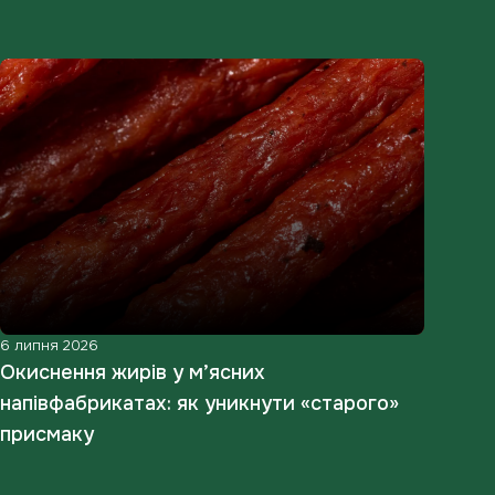
6 липня 2026
12 ч
Окиснення жирів у м’ясних
Чом
напівфабрикатах: як уникнути «старого»
вид
присмаку
ста