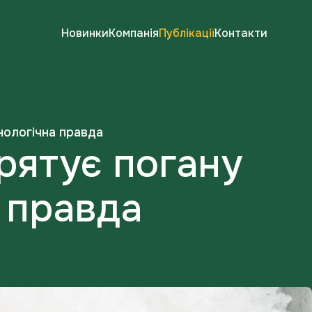
Новинки
Компанія
Публікації
Контакти
нологічна правда
рятує погану
 правда