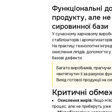
Функціональні до
продукту, але не
сировинної бази
У сучасному харчовому виробн
стабілізаторів і ароматизатор
На практиці технологічні інгре
окислення ліпідів, допомогти у
базові дефекти.
Багато виробників, прагнучи
«витягнути» її за рахунок ф
Вихід готової продукції на с
Критичні обмеж
Окислення жирів:
Якщо м’яс
процес, але не приберуть уже