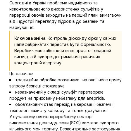
Сьогодні в Україні проблема надмірного та
неконтрольованого використання сульфітів у
переробці овочів виходить на перший план, вимагаючи
від індустрії перегляду підходів до безпеки та
маркування.
Ключова зміна:
Контроль діоксиду сірки у свіжих
напівфабрикатах перестає бути формальністю.
Виробник має забезпечити не просто товарний
вигляд, а й суворе дотримання граничних
концентрацій алергену.
Це означає:
традиційна обробка розчинами “на око” несе пряму
загрозу безпеці споживача;
незазначений у складі сульфіт перетворює
продукт на приховану небезпеку для алергіків;
обов’язковим стає перехід на керовані, безпечні
технології захисту кольору та точне дозування.
У сучасному овочепереробному секторі
використання діоксиду сірки (SO2) вимагає суворого
кількісного моніторингу. Безконтрольне застосування