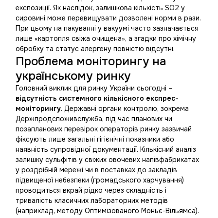
експозиції. Як наслідок, залишкова кількість SO2 у
сировині може перевищувати дозволені норми в рази.
При цьому на пакуванні у вакуумі часто зазначається
лише «картопля свіжа очищена», а згадки про хімічну
обробку та статус алергену повністю відсутні.
Проблема моніторингу на
українському ринку
Головний виклик для ринку України сьогодні –
відсутність системного кількісного експрес-
моніторингу
. Державні органи контролю, зокрема
Держпродспоживслужба, під час планових чи
позапланових перевірок операторів ринку зазвичай
фіксують лише загальні гігієнічні показники або
наявність супровідної документації. Кількісний аналіз
залишку сульфітів у свіжих овочевих напівфабрикатах
у роздрібній мережі чи в поставках до закладів
підвищеної небезпеки (громадського харчування)
проводиться вкрай рідко через складність і
тривалість класичних лабораторних методів
(наприклад, методу Оптимізованого Моньє-Вільямса).