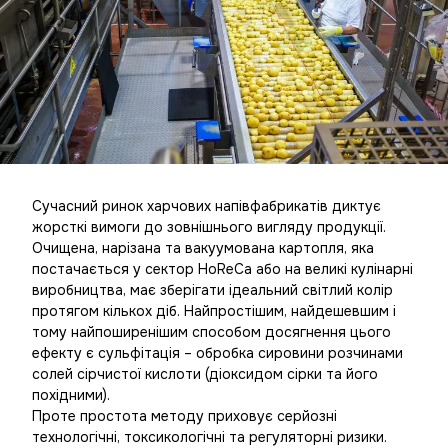
Сучасний ринок харчових напівфабрикатів диктує
жорсткі вимоги до зовнішнього вигляду продукції.
Очищена, нарізана та вакуумована картопля, яка
постачається у сектор HoReCa або на великі кулінарні
виробництва, має зберігати ідеальний світлий колір
протягом кількох діб. Найпростішим, найдешевшим і
тому найпоширенішим способом досягнення цього
ефекту є сульфітація – обробка сировини розчинами
солей сірчистої кислоти (діоксидом сірки та його
похідними).
Проте простота методу приховує серйозні
технологічні, токсикологічні та регуляторні ризики.