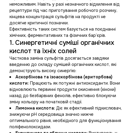
неможливим. Навіть у разі незначного відхилення від
рецептури під час приготування робочого розчину,
кінцева концентрація сульфітів на продукті не
досягне критичної позначки.
Ефективність таких систем базується на поєднанні
хімічних, ферментативних та фізичних бар’єрів.
1. Синергетичні суміші органічних
кислот та їхніх солей
Часткова заміна сульфітів досягається завдяки
введенню до складу сумішей органічних кислот, які
демонструють високу синергію:
Аскорбінова та ізоаскорбінова (ериторбова)
кислоти:
Працюють як потужні антиоксиданти. Вони
відновлюють первинні продукти окиснення (хінони)
назад до безбарвних фенолів, ефективно блокуючи
зміну кольору на початковій стадії.
Лимонна кислота:
Діє як ефективний підкислювач,
знижуючи рН середовища значно нижче
оптимального рівня, необхідного для функціонування
поліфенолоксидази.