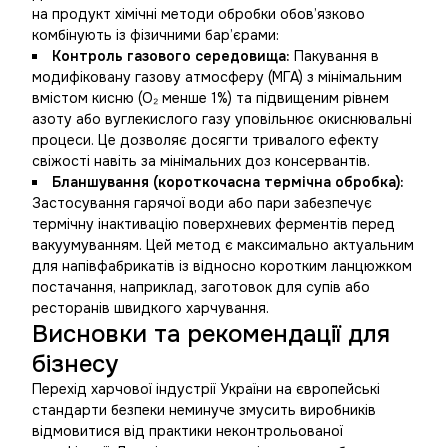
на продукт хімічні методи обробки обов’язково
комбінують із фізичними бар’єрами:
Контроль газового середовища:
Пакування в
модифіковану газову атмосферу (МГА) з мінімальним
вмістом кисню (O₂ менше 1%) та підвищеним рівнем
азоту або вуглекислого газу уповільнює окиснювальні
процеси. Це дозволяє досягти тривалого ефекту
свіжості навіть за мінімальних доз консервантів.
Бланшування (короткочасна термічна обробка):
Застосування гарячої води або пари забезпечує
термічну інактивацію поверхневих ферментів перед
вакуумуванням. Цей метод є максимально актуальним
для напівфабрикатів із відносно коротким ланцюжком
постачання, наприклад, заготовок для супів або
ресторанів швидкого харчування.
Висновки та рекомендації для
бізнесу
Перехід харчової індустрії України на європейські
стандарти безпеки неминуче змусить виробників
відмовитися від практики неконтрольованої