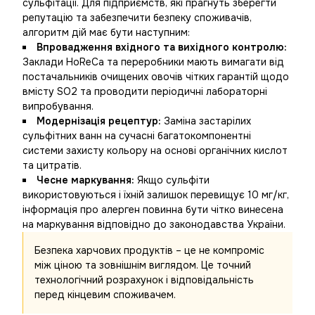
сульфітації. Для підприємств, які прагнуть зберегти
репутацію та забезпечити безпеку споживачів,
алгоритм дій має бути наступним:
Впровадження вхідного та вихідного контролю:
Заклади HoReCa та переробники мають вимагати від
постачальників очищених овочів чітких гарантій щодо
вмісту SO2 та проводити періодичні лабораторні
випробування.
Модернізація рецептур:
Заміна застарілих
сульфітних ванн на сучасні багатокомпонентні
системи захисту кольору на основі органічних кислот
та цитратів.
Чесне маркування:
Якщо сульфіти
використовуються і їхній залишок перевищує 10 мг/кг,
інформація про алерген повинна бути чітко винесена
на маркування відповідно до законодавства України.
Безпека харчових продуктів – це не компроміс
між ціною та зовнішнім виглядом. Це точний
технологічний розрахунок і відповідальність
перед кінцевим споживачем.