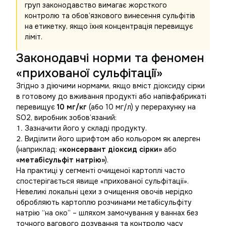
груп законодавство вимагає жорсткого
контролю та обов’язкового винесення сульфітів
на етикетку, якщо їхня концентрація перевищує
ліміт.
Законодавчі норми та феномен
«прихованої сульфітації»
Згідно з діючими нормами, якщо вміст діоксиду сірки
в готовому до вживання продукті або напівфабрикаті
перевищує
10 мг/кг
(або 10 мг/л) у перерахунку на
SO2, виробник зобов’язаний:
Зазначити його у складі продукту.
Виділити його шрифтом або кольором як алерген
(наприклад:
«консервант діоксид сірки»
або
«метабісульфіт натрію»
).
На практиці у сегменті очищеної картоплі часто
спостерігається явище «прихованої сульфітації».
Невеликі локальні цехи з очищення овочів нерідко
обробляють картоплю розчинами метабісульфіту
натрію “на око” – шляхом замочування у ваннах без
точного вагового дозування та контролю часу