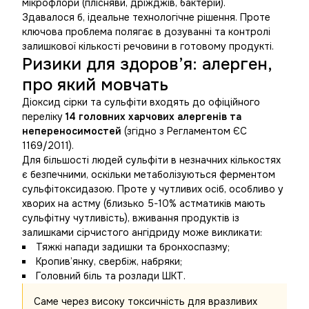
мікрофлори (плісняви, дріжджів, бактерій).
Здавалося б, ідеальне технологічне рішення. Проте
ключова проблема полягає в дозуванні та контролі
залишкової кількості речовини в готовому продукті.
Ризики для здоров’я: алерген,
про який мовчать
Діоксид сірки та сульфіти входять до офіційного
переліку
14 головних харчових алергенів та
непереносимостей
(згідно з Регламентом ЄС
1169/2011).
Для більшості людей сульфіти в незначних кількостях
є безпечними, оскільки метаболізуються ферментом
сульфітоксидазою. Проте у чутливих осіб, особливо у
хворих на астму (близько 5-10% астматиків мають
сульфітну чутливість), вживання продуктів із
залишками сірчистого ангідриду може викликати:
Тяжкі напади задишки та бронхоспазму;
Кропив’янку, свербіж, набряки;
Головний біль та розлади ШКТ.
Саме через високу токсичність для вразливих