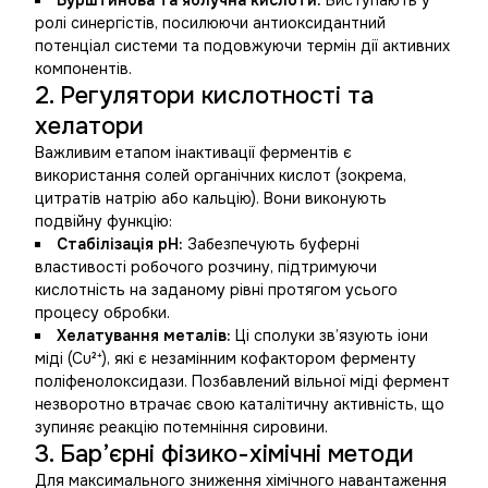
Бурштинова та яблучна кислоти:
Виступають у
ролі синергістів, посилюючи антиоксидантний
потенціал системи та подовжуючи термін дії активних
компонентів.
2. Регулятори кислотності та
хелатори
Важливим етапом інактивації ферментів є
використання солей органічних кислот (зокрема,
цитратів натрію або кальцію). Вони виконують
подвійну функцію:
Стабілізація рН:
Забезпечують буферні
властивості робочого розчину, підтримуючи
кислотність на заданому рівні протягом усього
процесу обробки.
Хелатування металів:
Ці сполуки зв’язують іони
міді (Cu²⁺), які є незамінним кофактором ферменту
поліфенолоксидази. Позбавлений вільної міді фермент
незворотно втрачає свою каталітичну активність, що
зупиняє реакцію потемніння сировини.
3. Бар’єрні фізико-хімічні методи
Для максимального зниження хімічного навантаження