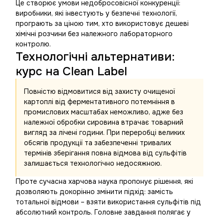
Це створює умови недобросовісної конкуренції:
виробники, які інвестують у безпечні технології,
програють за ціною тим, хто використовує дешеві
хімічні розчини без належного лабораторного
контролю.
Технологічні альтернативи:
курс на Clean Label
Повністю відмовитися від захисту очищеної
картоплі від ферментативного потемніння в
промислових масштабах неможливо, адже без
належної обробки сировина втрачає товарний
вигляд за лічені години. При переробці великих
обсягів продукції та забезпеченні тривалих
термінів зберігання повна відмова від сульфітів
залишається технологічно недосяжною.
Проте сучасна харчова наука пропонує рішення, які
дозволяють докорінно змінити підхід: замість
тотальної відмови – взяти використання сульфітів під
абсолютний контроль. Головне завдання полягає у