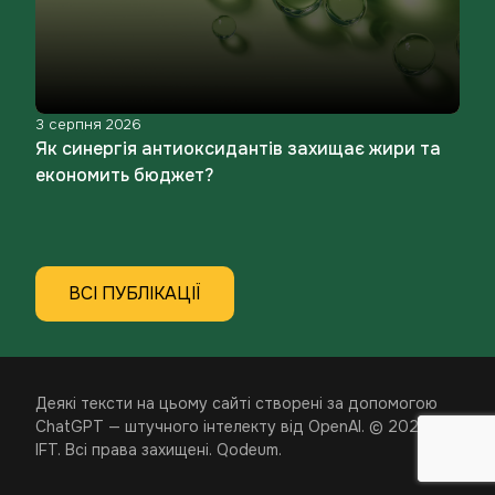
14 липня 2026
Експорт риби та морепродуктів до ЄС: як
обійти заборону на фосфати та штучні
консерванти
ВСІ ПУБЛІКАЦІЇ
Деякі тексти на цьому сайті створені за допомогою
ChatGPT — штучного інтелекту від OpenAI.
© 2026.
IFT. Всі права захищені.
Qodeum
.