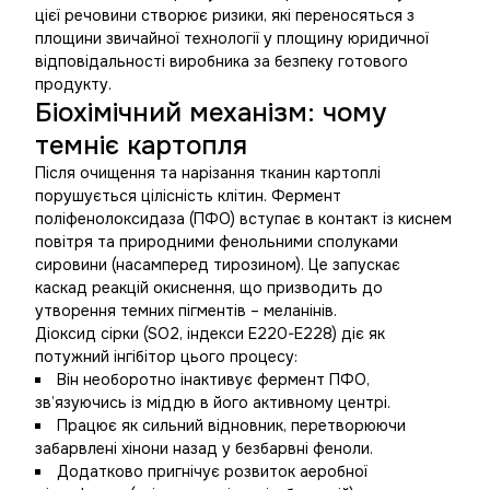
цієї речовини створює ризики, які переносяться з
площини звичайної технології у площину юридичної
відповідальності виробника за безпеку готового
продукту.
Біохімічний механізм: чому
темніє картопля
Після очищення та нарізання тканин картоплі
порушується цілісність клітин. Фермент
поліфенолоксидаза
(ПФО) вступає в контакт із киснем
повітря та природними фенольними сполуками
сировини (насамперед тирозином). Це запускає
каскад реакцій окиснення, що призводить до
утворення темних пігментів – меланінів.
Діоксид сірки (SO2, індекси E220-E228) діє як
потужний інгібітор цього процесу:
Він необоротно інактивує фермент ПФО,
зв’язуючись із міддю в його активному центрі.
Працює як сильний відновник, перетворюючи
забарвлені хінони назад у безбарвні феноли.
Додатково пригнічує розвиток аеробної