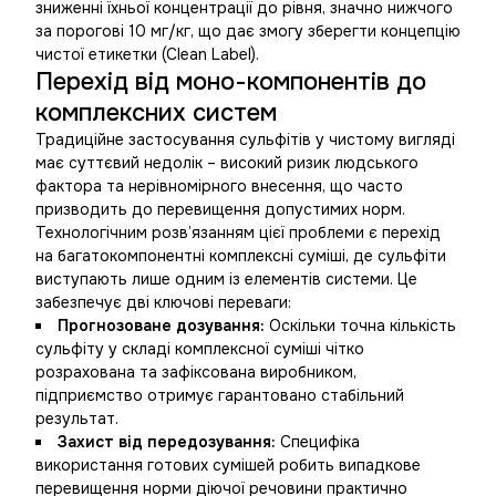
зниженні їхньої концентрації до рівня, значно нижчого
за порогові 10 мг/кг, що дає змогу зберегти концепцію
чистої етикетки (Clean Label).
Перехід від моно-компонентів до
комплексних систем
Традиційне застосування сульфітів у чистому вигляді
має суттєвий недолік – високий ризик людського
фактора та нерівномірного внесення, що часто
призводить до перевищення допустимих норм.
Технологічним розв’язанням цієї проблеми є перехід
на багатокомпонентні комплексні суміші, де сульфіти
виступають лише одним із елементів системи. Це
забезпечує дві ключові переваги:
Прогнозоване дозування:
Оскільки точна кількість
сульфіту у складі комплексної суміші чітко
розрахована та зафіксована виробником,
підприємство отримує гарантовано стабільний
результат.
Захист від передозування:
Специфіка
використання готових сумішей робить випадкове
перевищення норми діючої речовини практично