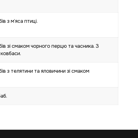
в з м’яса птиці.
ів зі смаком чорного перцю та часника. З
 ковбаси.
ів з телятини та яловичини зі смаком
аб.