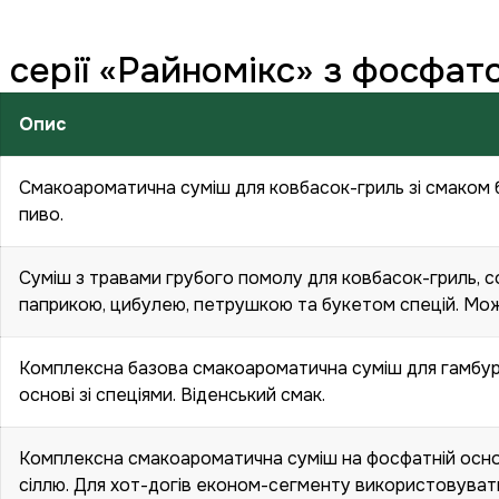
серії «Райномікс» з фосфат
Опис
Смакоароматична суміш для ковбасок-гриль зі смаком біл
пиво.
Суміш з травами грубого помолу для ковбасок-гриль, 
паприкою, цибулею, петрушкою та букетом спецій. Мо
Комплексна базова смакоароматична суміш для гамбург
основі зі спеціями. Віденський смак.
Комплексна смакоароматична суміш на фосфатній осно
сіллю. Для хот-догів економ-сегменту використовувати