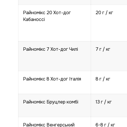
Райномікс 20 Хот-дог
20 г / кг
Кабаноссі
Райномікс 7 Хот-дог Чилі
7 г / кг
Райномікс 8 Хот-дог Італія
8 г / кг
Райномікс Бруцлер комбі
13 г / кг
Райномікс Венгерський
6-8 г / кг