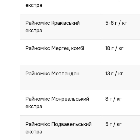
екстра
Райномікс Краківський
5-6 г / кг
екстра
Райномікс Мергец комбі
18 г / кг
Райномікс Меттенден
13 г / кг
Райномікс Монреальський
8 г / кг
екстра
Райномікс Подвавельський
5 г / кг
екстра