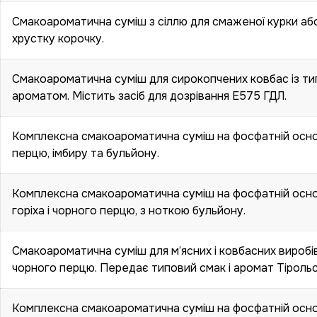
Смакоароматична суміш з сіллю для смаженої курки або 
хрустку корочку.
Смакоароматична суміш для сирокопчених ковбас із 
ароматом. Містить засіб для дозрівання Е575 ГДЛ.
Комплексна смакоароматична суміш на фосфатній основ
перцю, імбиру та бульйону.
Комплексна смакоароматична суміш на фосфатній основ
горіха і чорного перцю, з ноткою бульйону.
Смакоароматична суміш для м’ясних і ковбасних виробів
чорного перцю. Передає типовий смак і аромат Тірольс
Комплексна смакоароматична суміш на фосфатній основ