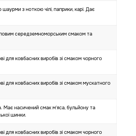
шаурми з ноткою чілі, паприки, карі. Дає
типовим середземноморським смаком та
і для ковбасних виробів зі смаком чорного
і для ковбасних виробів зі смаком мускатного
. Має насичений смак м’яса, бульйону та
ької шинки.
і для ковбасних виробів зі смаком чорного