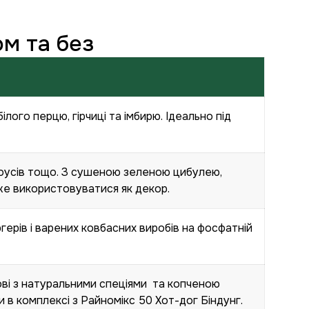
ом та без
ого перцю, гірчиці та імбирю. Ідеально під
соусів тощо. З сушеною зеленою цибулею,
же використовуватися як декор.
ерів і варених ковбасних виробів на фосфатній
ві з натуральними спеціями та копченою
 в комплексі з Райномікс 50 Хот-дог Біндунг.