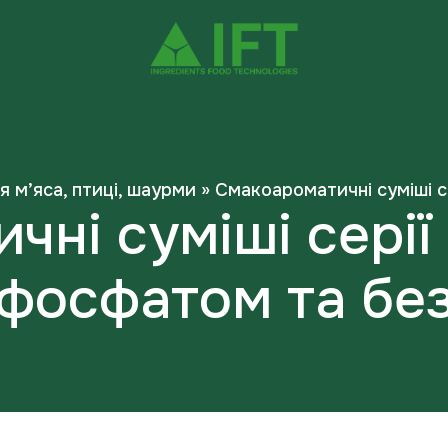
я м’яса, птиці, шаурми
»
Смакоароматичні суміші с
ні суміші серії
фосфатом та бе