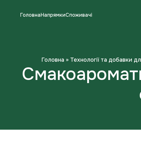
Головна
Напрямки
Споживачі
Головна
»
Технології та добавки дл
Смакоароматич