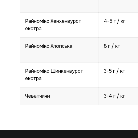
Райномікс Хенхенвурст
4-5 г / кг
екстра
Райномікс Хлопська
8 г / кг
Райномікс Шинкенвурст
3-5 г / кг
екстра
Чевапчичи
3-4 г / кг