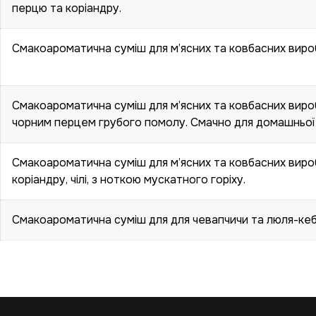
перцю та коріандру.
Смакоароматична суміш для м’ясних та ковбасних виробі
Смакоароматична суміш для м’ясних та ковбасних вироб
чорним перцем грубого помолу. Смачно для домашньої
Смакоароматична суміш для м’ясних та ковбасних вироб
коріандру, чілі, з ноткою мускатного горіху.
Смакоароматична суміш для для чевапчичи та люля-кеб