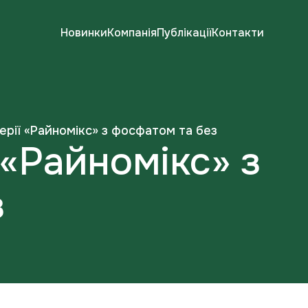
Новинки
Компанія
Публікації
Контакти
ерії «Райномікс» з фосфатом та без
 «Райномікс» з
з