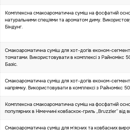
Комплексна смакоароматична суміш на фосфатній основ
натуральними спеціями та ароматом диму. Використову
Біндунг.
Смакоароматична суміш для хот-догів економ-сегмент
томатами. Використовувати в комплексі з Райномікс 50
Базіс.
Смакоароматична суміш для хот-догів економ-сегменту
напрямку. Використовувати в комплексі з Райномікс 50 
Комплексна смакоароматична суміш на фосфатній основі
популярних в Німеччині ковбаскок-гриль „Bruzzler“ ві
Смакоароматична суміш для м’ясних та ковбасних вироб