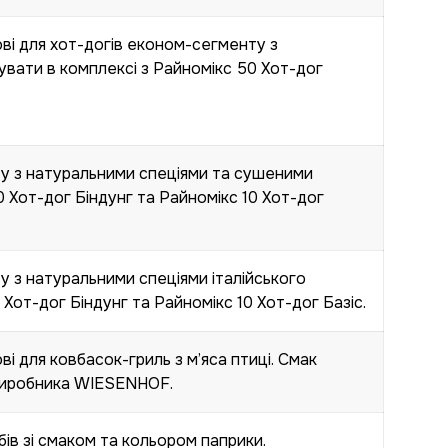
і для хот-догів економ-сегменту з
вати в комплексі з Райномікс 50 Хот-дог
у з натуральними спеціями та сушеними
 Хот-дог Біндунг та Райномікс 10 Хот-дог
 з натуральними спеціями італійського
Хот-дог Біндунг та Райномікс 10 Хот-дог Базіс.
 для ковбасок-гриль з м’яса птиці. Смак
д виробника WIESENHOF.
ів зі смаком та кольором паприки.