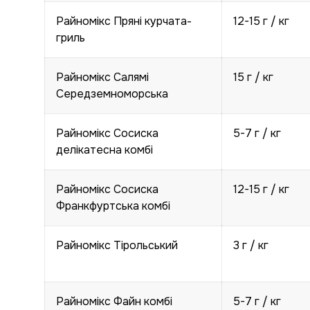
Райномікс Пряні курчата-
12-15 г / кг
гриль
Райномікс Салямі
15 г / кг
Середземноморська
Райномікс Сосиска
5-7 г / кг
делікатесна комбі
Райномікс Сосиска
12-15 г / кг
Франкфуртська комбі
Райномікс Тірольський
3 г / кг
Райномікс Файн комбі
5-7 г / кг