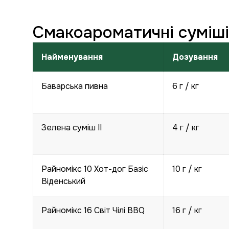
Смакоароматичні суміші 
Найменування
Дозування
Баварська пивна
6 г / кг
Зелена суміш ІІ
4 г / кг
Райномікс 10 Хот-дог Базіс
10 г / кг
Віденський
Райномікс 16 Світ Чілі BBQ
16 г / кг